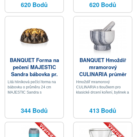
620 Bodů
620 Bodů
BANQUET Forma na
BANQUET Hmoždíř
pečení MAJESTIC
mramorový
Sandra bábovka pr.
CULINARIA průměr
24 cm
13 cm
Litá hliníková pečící forma na
Hmoždíř mramorový
bábovku o průměru 24 cm
CULINARIA s tloučkem pro
MAJESTIC Sandra s
klasické drcení koření, bylinek a
nepřilnavým povrchem pro
výrobu domácího pesta
pečení třených, kynutých a
piškotých těst
344 Bodů
413 Bodů
Výprodej
Výprodej