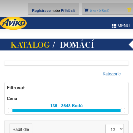
Registrace
nebo
Přihlásit
0
ks /
0 Bodů
ggle
MENU
vigation
KATALOG
/ DOMÁCÍ
POTŘEBY
Kategorie
Filtrovat
Cena
135 - 3648
Bodů
Řadit dle