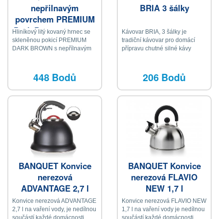
nepřilnavým
BRIA 3 šálky
povrchem PREMIUM
Dark Brown 24 x 10,5
Hliníkový litý kovaný hrnec se
Kávovar BRIA, 3 šálky je
cm, s poklicí
skleněnou pokicí PREMIUM
tradiční kávovar pro domácí
DARK BROWN s nepřílnavým
přípravu chutné silné kávy
povrchem, 24 x 10,5 cm, hnědý
granitový dekor, tloušťka stěny
3 mm, plně indukční dno, soft-
448 Bodů
206 Bodů
touch rukojeťi a knob
BANQUET Konvice
BANQUET Konvice
nerezová
nerezová FLAVIO
ADVANTAGE 2,7 l
NEW 1,7 l
Konvice nerezová ADVANTAGE
Konvice nerezová FLAVIO NEW
2,7 l na vaření vody, je nedílnou
1,7 l na vaření vody je nedílnou
součástí každé domácnosti
součástí každé domácnosti