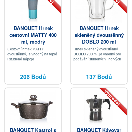
BANQUET Hrnek
BANQUET Hrnek
cestovní MATTY 400
skleněný dvoustěnný
ml, modrý
DOBLO 200 ml
Cestovní hrnek MATTY
Hrnek skleněný dvoustěnný
dvoustěnný, je vhodný na teplé
DOBLO 200 ml, je vhodný pro
i studené nápoje
podávání studených i horkých
nápojů
206 Bodů
137 Bodů
Výprodej
BANQUET Kastrol s
BANQUET Kávovar