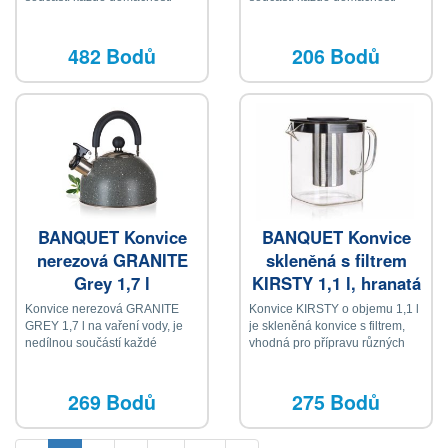
482 Bodů
206 Bodů
BANQUET Konvice
BANQUET Konvice
nerezová GRANITE
skleněná s filtrem
Grey 1,7 l
KIRSTY 1,1 l, hranatá
Konvice nerezová GRANITE
Konvice KIRSTY o objemu 1,1 l
GREY 1,7 l na vaření vody, je
je skleněná konvice s filtrem,
nedílnou součástí každé
vhodná pro přípravu různých
domácnosti
čajů, kávy, ale také domácích
limonád
269 Bodů
275 Bodů