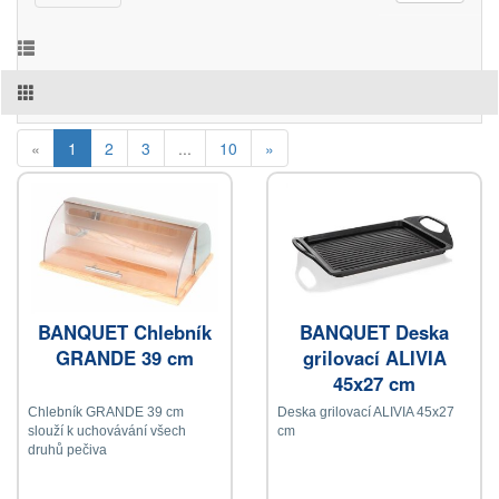
(current)
«
1
2
3
...
10
»
BANQUET Chlebník
BANQUET Deska
GRANDE 39 cm
grilovací ALIVIA
45x27 cm
Chlebník GRANDE 39 cm
Deska grilovací ALIVIA 45x27
slouží k uchovávání všech
cm
druhů pečiva