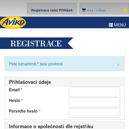
Registrace
nebo
Přihlásit
0
ks /
0 Bodů
ggle
MENU
vigation
REGISTRACE
×
Pole označená
*
jsou povinná
Přihlašovací údaje
Email
*
Heslo
*
Potvrďte heslo
*
Informace o společnosti dle rejstříku