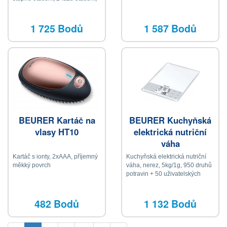
voděodolný, bateriový provoz,
ergonomický tvar hlavice, 4
nástavce
1 725 Bodů
1 587 Bodů
BEURER Kartáč na
BEURER Kuchyňská
vlasy HT10
elektrická nutriční
váha
Kartáč s ionty, 2xAAA, příjemný
Kuchyňská elektrická nutriční
měkký povrch
váha, nerez, 5kg/1g, 950 druhů
potravin + 50 uživatelských
482 Bodů
1 132 Bodů