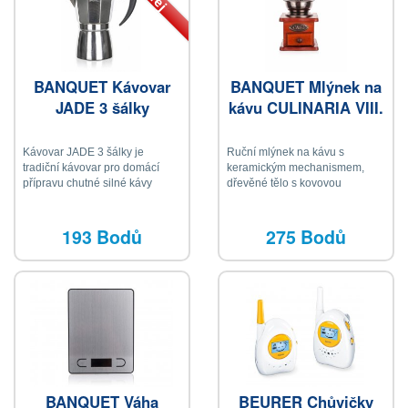
BANQUET Kávovar
BANQUET Mlýnek na
JADE 3 šálky
kávu CULINARIA VIII.
Kávovar JADE 3 šálky je
Ruční mlýnek na kávu s
tradiční kávovar pro domácí
keramickým mechanismem,
přípravu chutné silné kávy
dřevěné tělo s kovovou
násypkou, vyjímatelná dřevěná
zásuvka na mletou kávu
193 Bodů
275 Bodů
BANQUET Váha
BEURER Chůvičky