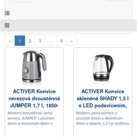
(current)
«
1
2
3
...
8
»
ACTIVER Konvice
ACTIVER Konvice
nerezová dvoustěnná
skleněná SHADY 1,5 l
JUMPER 1,7 l, 1850-
s LED podsvícením,
2200W, otočná o
1850-2200W, 360st.
Moderní dvoustěnná varná
Moderní varná konvice s
360st., nerez-šedá
konvice JUMPER s plochým
plochým dnem a skleněným
dnem a nerezovým tělem o
tělem o objemu 1,5 l je nedílnou
objemu 1,7 l je designovým
součástí každé kuchyně
doplňkem každé kuchyně