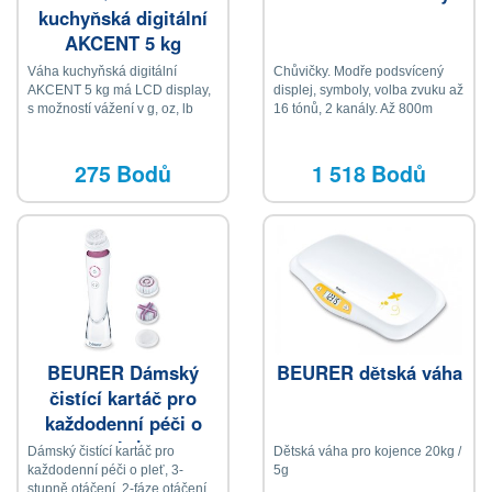
kuchyňská digitální
AKCENT 5 kg
Váha kuchyňská digitální
Chůvičky. Modře podsvícený
AKCENT 5 kg má LCD display,
displej, symboly, volba zvuku až
s možností vážení v g, oz, lb
16 tónů, 2 kanály. Až 800m
dosah.
275 Bodů
1 518 Bodů
BEURER Dámský
BEURER dětská váha
čistící kartáč pro
každodenní péči o
pleť
Dámský čistící kartáč pro
Dětská váha pro kojence 20kg /
každodenní péči o pleť, 3-
5g
stupně otáčení, 2-fáze otáčení,