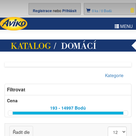
Registrace
nebo
Přihlásit
0
ks /
0 Bodů
ggle
MENU
vigation
KATALOG
/ DOMÁCÍ
SPOTŘEBIČE
Kategorie
Filtrovat
Cena
193 - 14997
Bodů
Řadit dle