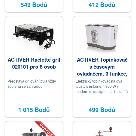
549 Bodů
412 Bodů
ACTIVER Raclette gril
ACTIVER Topinkovač
020101 pro 8 osob
s časovým
ovladačem. 3 funkce,
750-900W
Představa grilování byla vždy
Elektrický topinkovač na dva
spojena se zahradou
tousty s příkonem 900 W v
moderním designu má 7 stupňů
nastavení intenzity opečení,
automatické vypínání, tlačítko
na rozpékání mraženého
1 015 Bodů
499 Bodů
pečiva a tlačítko pro opakovaný
ohřev
Výprodej