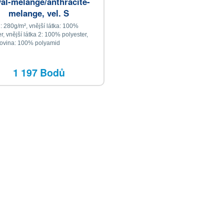
yal-melange/anthracite-
melange, vel. S
: 280g/m², vnější látka: 100%
r, vnější látka 2: 100% polyester,
ovina: 100% polyamid
1 197 Bodů