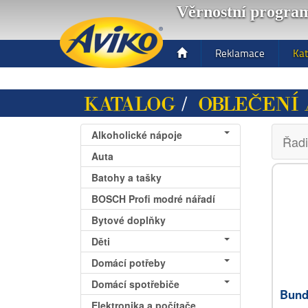
Věrnostní progra
Toggle
Reklamace
Kat
navigation
KATALOG
/
OBLEČENÍ 
Alkoholické nápoje
Řadi
Auta
Batohy a tašky
BOSCH Profi modré nářadí
Bytové doplňky
Děti
Domácí potřeby
Domácí spotřebiče
Bund
Elektronika a počítače