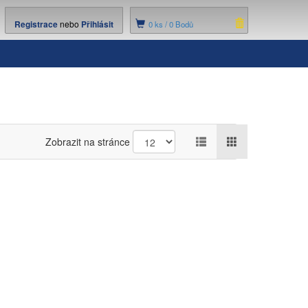
Registrace
nebo
Přihlásit
0
ks /
0 Bodů
Zobrazit na stránce