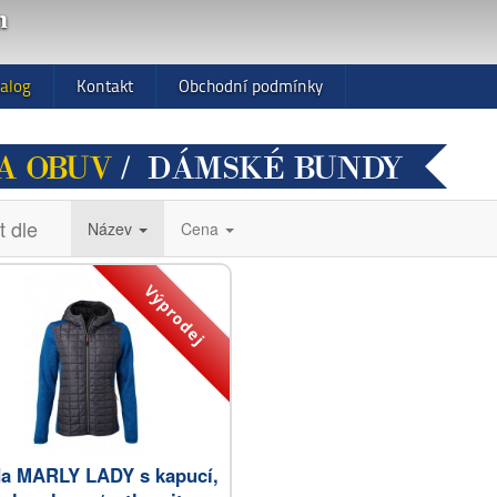
m
alog
Kontakt
Obchodní podmínky
A OBUV
/ DÁMSKÉ BUNDY
t dle
Název
Cena
Výprodej
a MARLY LADY s kapucí,