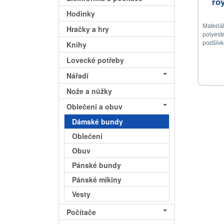
ro
Hodinky
Materiál
Hračky a hry
polyeste
podšívk
Knihy
Lovecké potřeby
Nářadí
Nože a nůžky
Oblečení a obuv
Dámské bundy
Oblečení
Obuv
Pánské bundy
Pánské mikiny
Vesty
Počítače