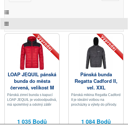
Výprodej
Výprodej
LOAP JEQUIL pánská
Pánská bunda
bunda do města
Regatta Cadford II,
červená, velikost M
vel. XXL
Pánská zimní bunda s kapucí
Pánská mikina Regatta Cadford
LOAP JEQUIL je vodoodpudivá,
II je ideální volbou na
má spolehlivý a odolný zátěr
procházky a výlety do přírody.
DRYTECH
1 035 Bodů
1 084 Bodů