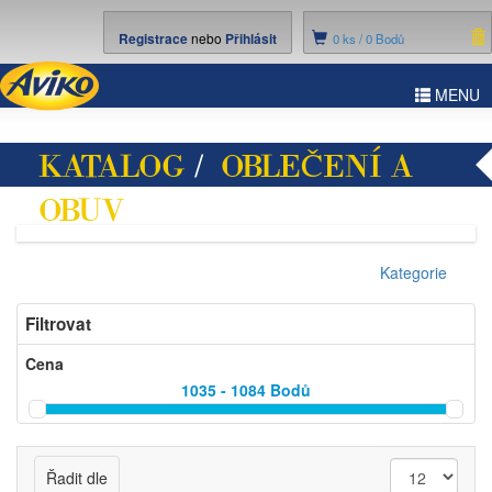
Registrace
nebo
Přihlásit
0
ks /
0 Bodů
ggle
MENU
vigation
KATALOG
/
OBLEČENÍ A
OBUV
/ PÁNSKÉ BUNDY
Kategorie
Filtrovat
Cena
1035 - 1084
Bodů
Řadit dle