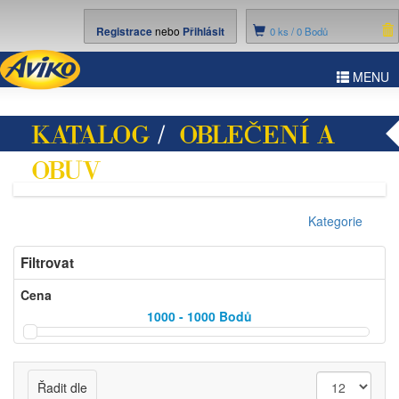
Registrace
nebo
Přihlásit
0
ks /
0 Bodů
ggle
MENU
vigation
KATALOG
/
OBLEČENÍ A
OBUV
/ VESTY
Kategorie
Filtrovat
Cena
1000 - 1000
Bodů
Řadit dle