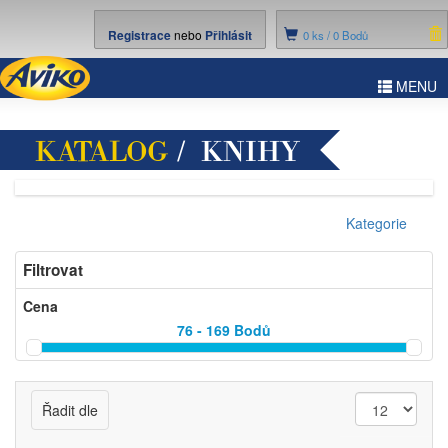
Registrace
nebo
Přihlásit
0
ks /
0 Bodů
ggle
MENU
vigation
KATALOG
/ KNIHY
Kategorie
Filtrovat
Cena
76 - 169
Bodů
Řadit dle