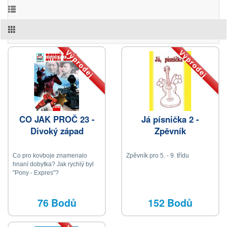
Výprodej
Výprodej
CO JAK PROČ 23 -
Já písnička 2 -
Divoký západ
Zpěvník
Co pro kovboje znamenalo
Zpěvník pro 5. - 9. třídu
hnaní dobytka? Jak rychlý byl
"Pony - Expres"?
76 Bodů
152 Bodů