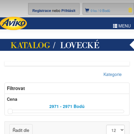
Registrace
nebo
Přihlásit
0
ks /
0 Bodů
ggle
MENU
vigation
KATALOG
/ LOVECKÉ
POTŘEBY
Kategorie
Filtrovat
Cena
2971 - 2971
Bodů
Řadit dle