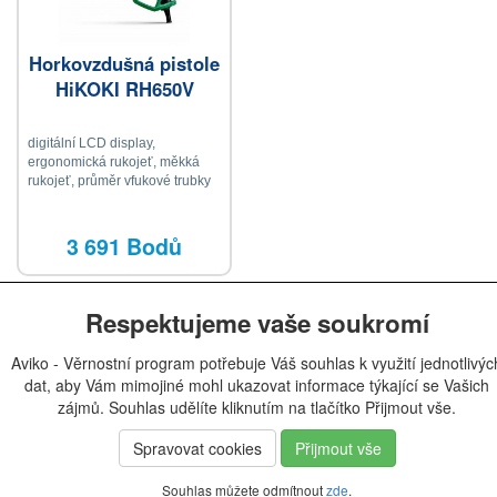
Horkovzdušná pistole
HiKOKI RH650V
digitální LCD display,
ergonomická rukojeť, měkká
rukojeť, průměr vfukové trubky
34,5 mm, vyvážené tělo, dva
režimy teploty a proudění
vzduchu
3 691 Bodů
Respektujeme vaše soukromí
Aviko - Věrnostní program potřebuje Váš souhlas k využití jednotlivýc
dat, aby Vám mimojiné mohl ukazovat informace týkající se Vašich
zájmů. Souhlas udělíte kliknutím na tlačítko Přijmout vše.
Spravovat cookies
Přijmout vše
Souhlas můžete odmítnout
zde
.