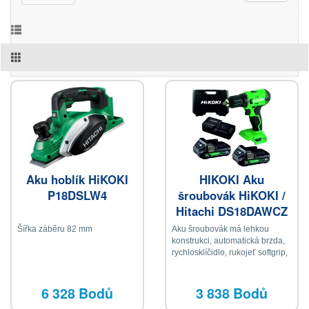
Aku hoblík HiKOKI
HIKOKI Aku
P18DSLW4
šroubovák HiKOKI /
Hitachi DS18DAWCZ
Šířka záběru 82 mm
Aku šroubovák má lehkou
konstrukci, automatická brzda,
rychlosklíčidlo, rukojeť softgrip,
20 pozic nastavení utahovacího
momentu, LED osvětlení
součástí těla, 2x baterie 2,0 Ah,
6 328 Bodů
3 838 Bodů
nabíječka, kufr