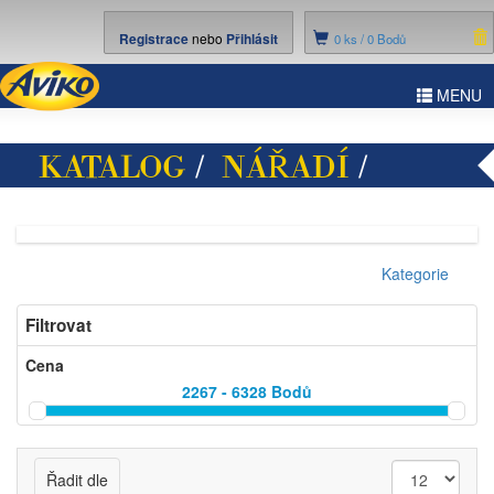
Registrace
nebo
Přihlásit
0
ks /
0 Bodů
ggle
MENU
vigation
KATALOG
/
NÁŘADÍ
/
DÍLNA
Kategorie
Filtrovat
Cena
2267 - 6328
Bodů
Řadit dle