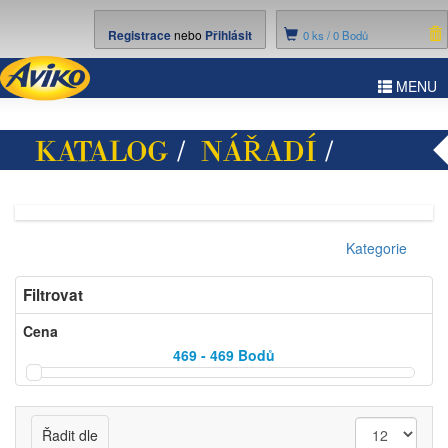
Registrace
nebo
Přihlásit
0
ks /
0 Bodů
ggle
MENU
vigation
KATALOG
/
NÁŘADÍ
/
STANLEY
Kategorie
Filtrovat
Cena
469 - 469
Bodů
Řadit dle