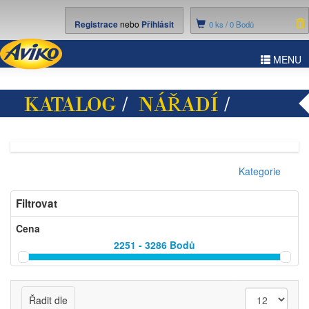
Registrace
nebo
Přihlásit
0
ks /
0 Bodů
ggle
MENU
vigation
KATALOG
/
NÁŘADÍ
/
BLACK&DECKER
Kategorie
Filtrovat
Cena
2251 - 3286
Bodů
Řadit dle