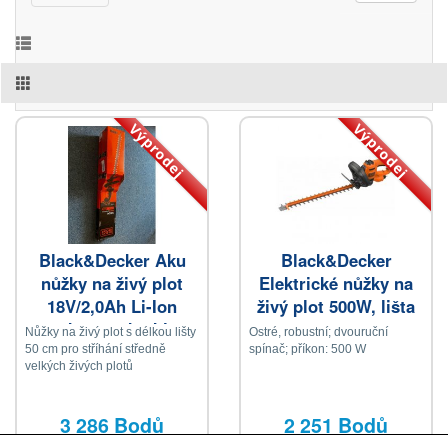
Výprodej
Výprodej
Black&Decker Aku
Black&Decker
nůžky na živý plot
Elektrické nůžky na
18V/2,0Ah Li-Ion
živý plot 500W, lišta
poškozena krabice
55cm/rozteč 22mm,
Nůžky na živý plot s délkou lišty
Ostré, robustní; dvouruční
50 cm pro stříhání středně
spínač; příkon: 500 W
velkých živých plotů
3 286 Bodů
2 251 Bodů