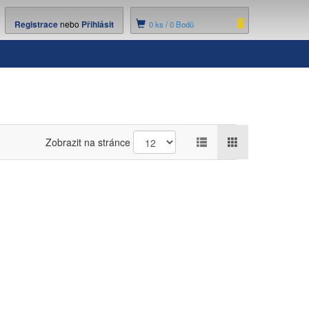
Registrace
nebo
Přihlásit
0
ks /
0 Bodů
Zobrazit na stránce