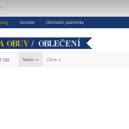
m
alog
Kontakt
Obchodní podmínky
A OBUV
/ OBLEČENÍ
t dle
Název
Cena