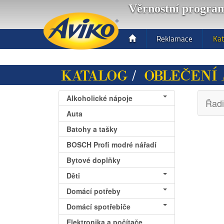
Věrnostní progra
Toggle
Reklamace
Kat
navigation
KATALOG
/
OBLEČENÍ 
Alkoholické nápoje
Řadi
Auta
Batohy a tašky
BOSCH Profi modré nářadí
Bytové doplňky
Děti
Domácí potřeby
Domácí spotřebiče
Elektronika a počítače