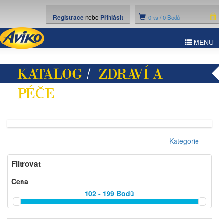
Registrace
nebo
Přihlásit
0
ks /
0 Bodů
ggle
MENU
vigation
KATALOG
/
ZDRAVÍ A
PÉČE
/ POTRAVINOVÉ
DOPLŇKY
Kategorie
Filtrovat
Cena
102 - 199
Bodů