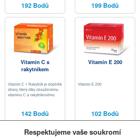
192 Bodů
199 Bodů
Vitamín C s
Vitamín E 200
rakytníkem
Vitamin C + Rakytník je doplněk
Vitamin E 200
stravy, který díky obsaženému
vitaminu C a rakytníkovému
extraktu příznivě ovlivňuje
imunitní systém
142 Bodů
102 Bodů
Respektujeme vaše soukromí