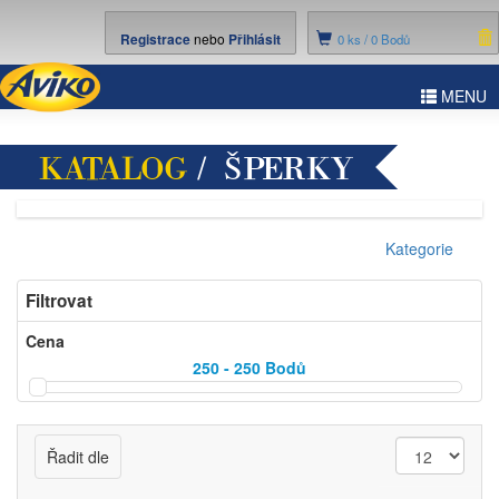
Registrace
nebo
Přihlásit
0
ks /
0 Bodů
ggle
MENU
vigation
KATALOG
/ ŠPERKY
Kategorie
Filtrovat
Cena
250 - 250
Bodů
Řadit dle