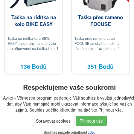
Taška na řidítka na
Taška přes rameno
kolo BIKE EASY
FOCUSE
Taška na řídítka kola BIKE
Taška přes rameno Loap
EASY: s popruhy na suchý zip
FOCUSE se skvěle hodí na
pro připevnění na řídítka kola, 1
různé cesty, ať už jako malé
velká hlavní komora, 1 velká
příruční zavazadlo, kam
kapsa na zip se zasouvací
schováte potřebné drobnosti
kapsou a další kapsou na zip, 1
nebo jen tak k vodě, či na
136 Bodů
351 Bodů
zasouvací kapsa na přední
procházky po městě
straně, kryt se zapínáním na
patentky, odnímatelné nošení
poutko, nastavitelný a
Respektujeme vaše soukromí
odnímatelný ramenní popruh,
pohodlná pláštěnka
Aviko - Věrnostní program potřebuje Váš souhlas k využití jednotlivýc
dat, aby Vám mimojiné mohl ukazovat informace týkající se Vašich
zájmů. Souhlas udělíte kliknutím na tlačítko Přijmout vše.
Spravovat cookies
Přijmout vše
Souhlas můžete odmítnout
zde
.