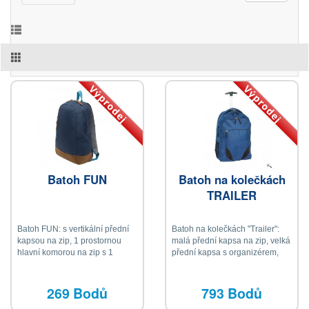
Výprodej
Výprodej
Batoh FUN
Batoh na kolečkách
TRAILER
Batoh FUN: s vertikální přední
Batoh na kolečkách "Trailer":
kapsou na zip, 1 prostornou
malá přední kapsa na zip, velká
hlavní komorou na zip s 1
přední kapsa s organizérem,
vnitřní kapsou, spodní částí a
velká hlavní přihrádka s
tahy na zip
polstrovaným přihrádkou na
laptop, dvě boční síťované
269 Bodů
793 Bodů
kapsy, polstrovaná záda a