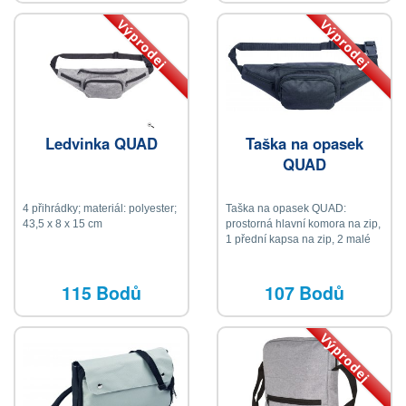
ramenní popruhy, kapsa na zip
pro odložení popruhů, tele
Výprodej
Výprodej
Ledvinka QUAD
Taška na opasek
QUAD
4 přihrádky; materiál: polyester;
Taška na opasek QUAD:
43,5 x 8 x 15 cm
prostorná hlavní komora na zip,
1 přední kapsa na zip, 2 malé
boční kapsy, nastavitelný pásek
s přezkou
115 Bodů
107 Bodů
Výprodej