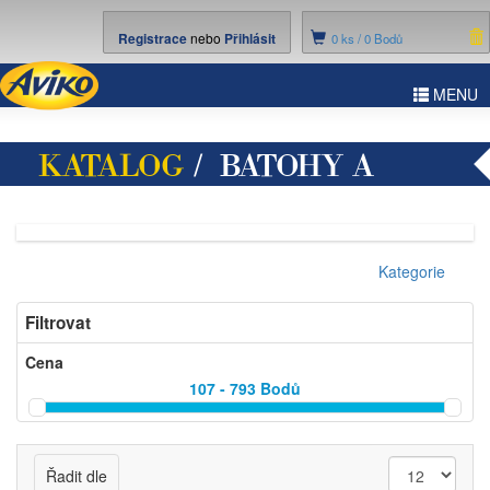
Registrace
nebo
Přihlásit
0
ks /
0 Bodů
ggle
MENU
vigation
KATALOG
/ BATOHY A
TAŠKY
Kategorie
Filtrovat
Cena
107 - 793
Bodů
Řadit dle