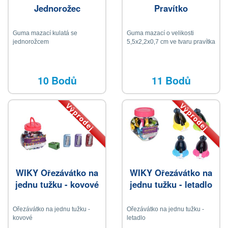
Jednorožec
Pravítko
Guma mazací kulatá se
Guma mazací o velikosti
jednorožcem
5,5x2,2x0,7 cm ve tvaru pravítka
10 Bodů
11 Bodů
Výprodej
Výprodej
WIKY Ořezávátko na
WIKY Ořezávátko na
jednu tužku - kovové
jednu tužku - letadlo
Ořezávátko na jednu tužku -
Ořezávátko na jednu tužku -
kovové
letadlo