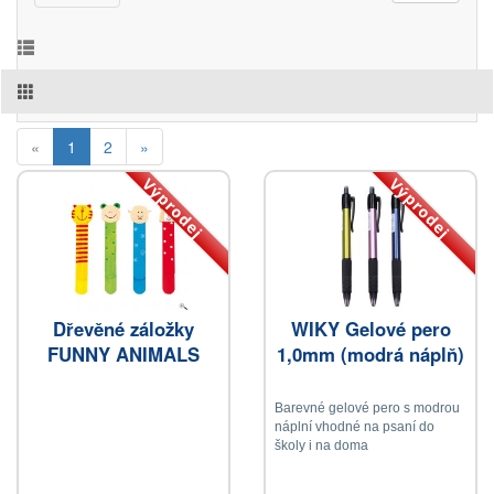
(current)
«
1
2
»
Výprodej
Výprodej
Dřevěné záložky
WIKY Gelové pero
FUNNY ANIMALS
1,0mm (modrá náplň)
Barevné gelové pero s modrou
náplní vhodné na psaní do
školy i na doma