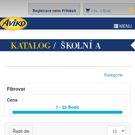
Registrace
nebo
Přihlásit
0
ks /
0 Bodů
ggle
MENU
vigation
KATALOG
/ ŠKOLNÍ A
KANCELÁŘSKÉ POTŘEBY
Kategorie
Filtrovat
Cena
7 - 23
Bodů
Řadit dle