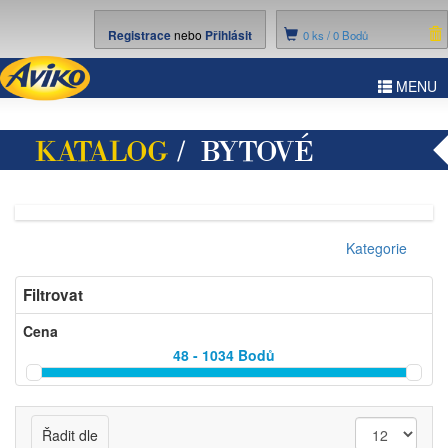
Registrace
nebo
Přihlásit
0
ks /
0 Bodů
ggle
MENU
vigation
KATALOG
/ BYTOVÉ
DOPLŇKY
Kategorie
Filtrovat
Cena
48 - 1034
Bodů
Řadit dle