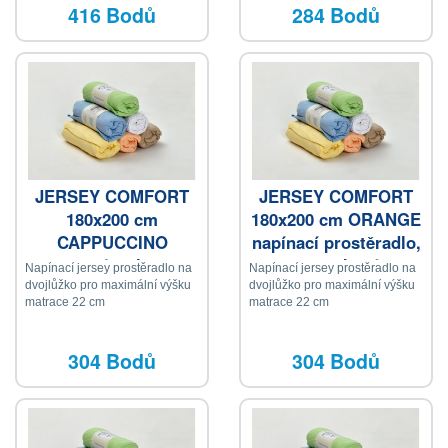
416 Bodů
284 Bodů
JERSEY COMFORT
JERSEY COMFORT
180x200 cm
180x200 cm ORANGE
CAPPUCCINO
napínací prostěradlo,
napínacie
meruňková
Napínací jersey prostěradlo na
Napínací jersey prostěradlo na
prestieradlo, krémová
dvojlůžko pro maximální výšku
dvojlůžko pro maximální výšku
matrace 22 cm
matrace 22 cm
304 Bodů
304 Bodů