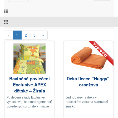
(current)
«
1
2
3
»
Výprodej
Bavlněné povlečení
Deka fleece "Huggy",
Exclusive APEX
oranžová
dětské – Žirafa
Povlečení z řady Exclusive
Jednobarevná deka v
vyniká svojí hebkostí a jemností
praktickém vaku na stahovací
upředených přízí, díky nimž je
šňůrku
materiál přirovnáván k sametu