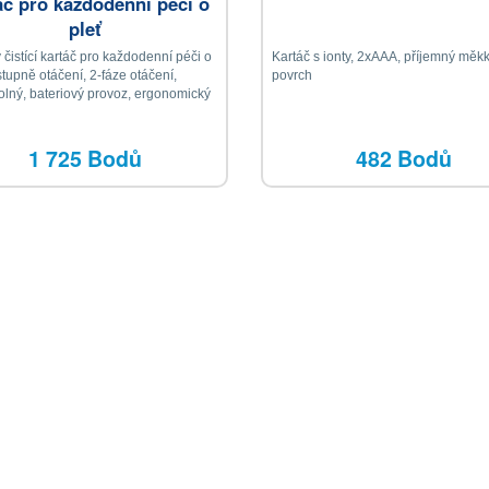
áč pro každodenní péči o
pleť
čistící kartáč pro každodenní péči o
Kartáč s ionty, 2xAAA, příjemný měk
stupně otáčení, 2-fáze otáčení,
povrch
lný, bateriový provoz, ergonomický
vice, 4 nástavce
1 725 Bodů
482 Bodů