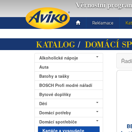
Věrnostní progra
Toggle
Reklamace
Kat
navigation
KATALOG
/
DOMÁCÍ S
Alkoholické nápoje
Řadi
Auta
Batohy a tašky
BOSCH Profi modré nářadí
Bytové doplňky
Děti
Domácí potřeby
Domácí spotřebiče
B
Kartáče a vysoušeče