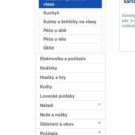
kart
vlasů
Kuchyň
Dámský 
Kulmy a žehličky na vlasy
pleť, 3-
voděodo
Péče o dítě
tvar hla
Péče o tělo
Úklid
Elektronika a počítače
Hodinky
Hračky a hry
Knihy
Lovecké potřeby
Nářadí
Nože a nůžky
Oblečení a obuv
Počítače