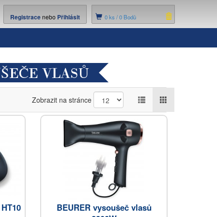
Registrace
nebo
Přihlásit
0
ks /
0 Bodů
UŠEČE VLASŮ
Zobrazit na stránce
 HT10
BEURER vysoušeč vlasů