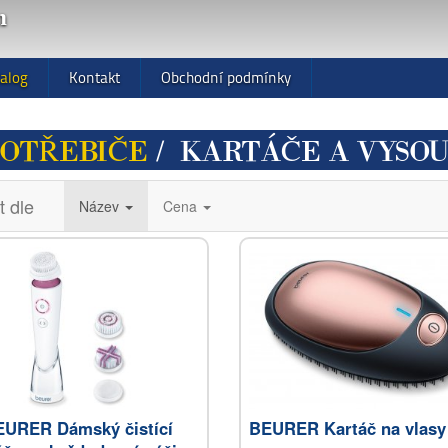
m
alog
Kontakt
Obchodní podmínky
POTŘEBIČE
/ KARTÁČE A VYSO
t dle
Název
Cena
EURER Dámský čistící
BEURER Kartáč na vlasy