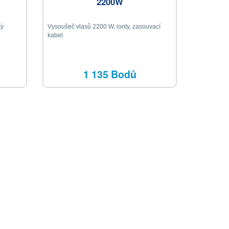
2200W
ký
Vysoušeč vlasů 2200 W, ionty, zasouvací
kabel
1 135 Bodů