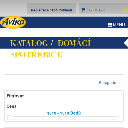
Registrace
nebo
Přihlásit
0
ks /
0 Bodů
ggle
MENU
vigation
KATALOG
/
DOMÁCÍ
SPOTŘEBIČE
/ KULMY A
ŽEHLIČKY NA VLASY
Kategorie
Filtrovat
Cena
1310 - 1310
Bodů