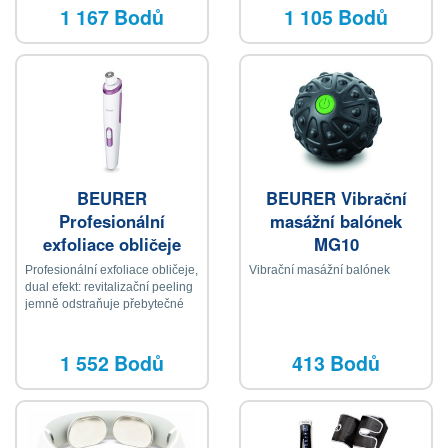
1 167 Bodů
1 105 Bodů
BEURER
BEURER Vibrační
Profesionální
masážní balónek
exfoliace obličeje
MG10
Profesionální exfoliace obličeje,
Vibrační masážní balónek
dual efekt: revitalizační peeling
jemně odstraňuje přebytečné
kožní buňky, vakuová masáž
podporuje krevní oběh a
obnovu buněk, 3 nástavce, 2
1 552 Bodů
413 Bodů
úrovně intenzity, 20 náhradních
filtrů, síťový provoz