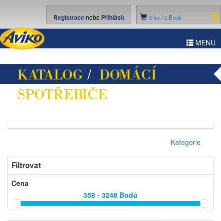
Registrace
nebo
Přihlásit
0
ks /
0 Bodů
ggle
MENU
vigation
KATALOG
/
DOMÁCÍ
SPOTŘEBIČE
/ PÉČE O
TĚLO
Kategorie
Filtrovat
Cena
358 - 3248
Bodů