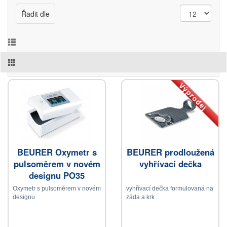
Řadit dle
Výprodej
BEURER Oxymetr s
BEURER prodloužená
pulsoměrem v novém
vyhřívací dečka
designu PO35
Oxymetr s pulsoměrem v novém
vyhřívací dečka formulovaná na
designu
záda a krk