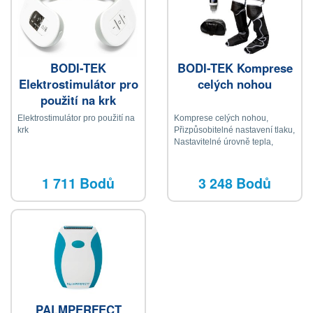
BODI-TEK
BODI-TEK Komprese
Elektrostimulátor pro
celých nohou
použití na krk
Elektrostimulátor pro použití na
Komprese celých nohou,
krk
Přizpůsobitelné nastavení tlaku,
Nastavitelné úrovně tepla,
Lehké a přenosné, Uživatelsky
přívětivé ovládání, 6 masážních
programů, 3 úrovně sonických
1 711 Bodů
3 248 Bodů
vibrací, 3 úrovně tepla, které
pomáhají zklidnit bolavé svaly a
podporují místní krevní oběh, s
11 kompresními kapsami,
Snadno se čistí, odolný proti
skvrnám, tkanina se otírá,
Přenosný a lehký, Automatické
vypnutí, Taška na přenášení
PALMPERFECT