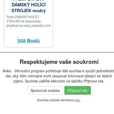
DÁMSKÝ HOLÍCÍ
STROJEK modrý
Tento DÁMSKÝ HOLÍCÍ
STROJEK se doporučuje
používat na nohy, podpaží a linii
bikin
358 Bodů
Respektujeme vaše soukromí
Aviko - Věrnostní program potřebuje Váš souhlas k využití jednotlivýc
dat, aby Vám mimojiné mohl ukazovat informace týkající se Vašich
zájmů. Souhlas udělíte kliknutím na tlačítko Přijmout vše.
Spravovat cookies
Přijmout vše
Souhlas můžete odmítnout
zde
.
© 2012 - 2026
W.A.T.C.H. CZ, s.r.o.