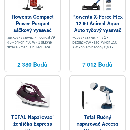
Rowenta Compact
Rowenta X-Force Flex
Power Parquet
12.60 Animal Aqua
sáčkový vysavač
Auto tyčový vysavač
4v1
sáčkový vysavač • hlučnost 79
tyčový vysavač • 4 v 1 •
dB • příkon 750 W • 2 stupně
bezsáčkový • sací výkon 150
filtrace • manuální regulace
AW • objem nádoby 0,9 l •
výkonu • 6,2m kabel • akční
provoz na baterii Li–ion • HEPA
rádius 8,8 m • ukazatel plného
filtr • hlučnost 82 dB •
sáčku • 3l prachový sáček
podlahová hubice • tlačítko pro
2 380 Bodů
7 012 Bodů
extra výkon • integrovaný
kartáček Easy Brush •
štěrbinová hubice • hubice na
čalounění • osvětlená Turbo
hubice na zvířecí chlupy
TEFAL Napařovací
Tefal Ručný
žehlička Express
naparovač Access