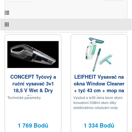
CONCEPT Tyčový a
LEIFHEIT Vysavač na
ruční vysavač 3v1
okna Window Cleaner
18,5 V Wet & Dry
+ tyč 43 cm + mop na
Riser
okna
Technické parametry:
Vysává a leští okna beze skvrn.
Inovativní čištění oken díky
elektrickému odsávání vody
1 769 Bodů
1 334 Bodů