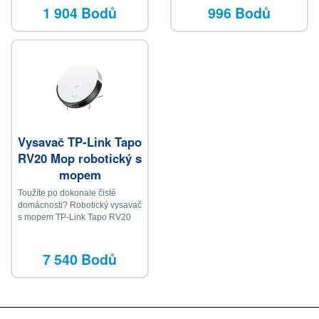
Xpress Glide • technologie Calc
1 904 Bodů
996 Bodů
Clear pro snadnou údržbu • V ×
Š × H: 30,8 × 16 × 27,2 cm
Vysavač TP-Link Tapo
RV20 Mop robotický s
mopem
Toužíte po dokonale čisté
domácnosti? Robotický vysavač
s mopem TP-Link Tapo RV20
za vás podlahu nejen vysaje,
ale i vytře
7 540 Bodů