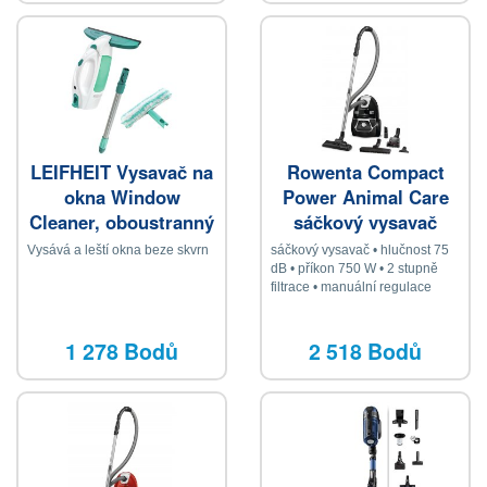
LEIFHEIT Vysavač na
Rowenta Compact
okna Window
Power Animal Care
Cleaner, oboustranný
sáčkový vysavač
mop a 43 cm tyč
Vysává a leští okna beze skvrn
sáčkový vysavač • hlučnost 75
dB • příkon 750 W • 2 stupně
filtrace • manuální regulace
výkonu • 6,2m kabel • akční
rádius 8,8 m • ukazatel plného
sáčku • 3l prachový sáček •
1 278 Bodů
2 518 Bodů
systém Animal Care pro domácí
mazlíčky • vysoká účinnost •
ideální na tvrdé podlahy •
skvělé výsledky filtrace • filtr
High Efficiency