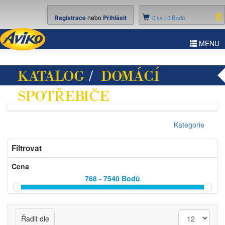
Registrace
nebo
Přihlásit
0
ks /
0 Bodů
ggle
MENU
vigation
KATALOG
/
DOMÁCÍ
SPOTŘEBIČE
/ ÚKLID
Kategorie
Filtrovat
Cena
768 - 7540
Bodů
Řadit dle