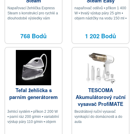
Steam
Steam Easy
Napařovací žehlička Express
napařovač oděvů • příkon 1 400
Steam s konstrukcí pro rychlé a
W • trvalý výstup páry 25 g/m •
dlouhodobé výsledky vám
objem nádržky na vodu 150 ml •
pomůže zvládnout žehlení
rychlé nahřátí za 15 s • délka
během chviličky
přívodního kabelu 2,6 m • háček
na dveře • kartáč pro odstranění
768 Bodů
1 202 Bodů
prachu, vlasů a chlupů • V × Š ×
H: 25,8 × 11,1 × 14,2 cm
Tefal žehlička s
TESCOMA
parním generátorem
Akumulátorový ruční
vysavač ProfiMATE
žehlicí systém • příkon 2 200 W
Bezdrátový ruční vysavač
• parní ráz 200 g/min • variabilní
vynikající do domácnosti a do
výstup páry 110 g/min • objem
auta
nádržky na vodu: 1,2 l •
keramická žehlicí plocha