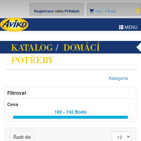
Registrace
nebo
Přihlásit
0
ks /
0 Bodů
ggle
MENU
vigation
KATALOG
/
DOMÁCÍ
POTŘEBY
/ KOŘENKY
Kategorie
Filtrovat
Cena
192 - 742
Bodů
Řadit dle