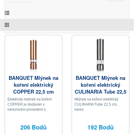
BANQUET Mlýnek na
BANQUET Mlýnek na
koření elektrický
koření elektrický
COPPER 22,5 cm
CULINARIA Tube 22,5
cm, nerez
Elektrický mlýnek na koření
Mlýnek na koření elektrický
COPPER je dodáván v
CULINARIA Tube 22,5 cm,
nerezovém provedení s
nerez
měděnou transparentní barvou
na povrchu s akrylovými
zásobníky
206 Bodů
192 Bodů